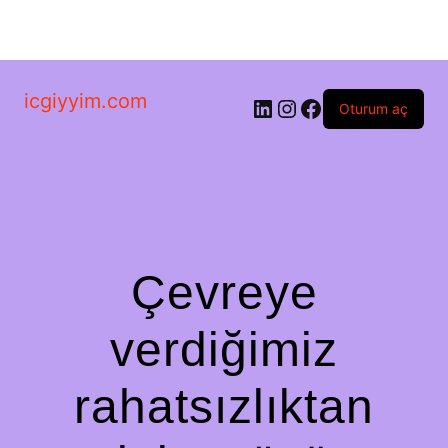
icgiyyim.com
LinkedIn
Instagram
Facebook
Oturum aç
Çevreye
verdiğimiz
rahatsızlıktan